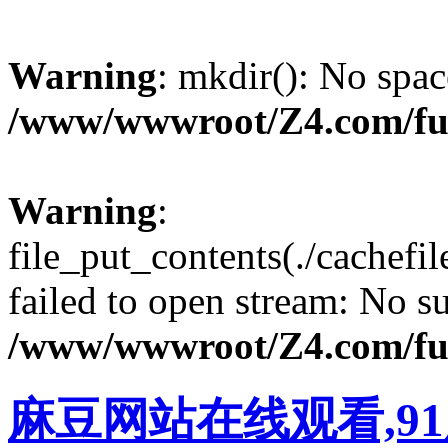
Warning
: mkdir(): No spac
/www/wwwroot/Z4.com/fu
Warning
:
file_put_contents(./cachef
failed to open stream: No su
/www/wwwroot/Z4.com/fu
麻豆网站在线观看,9