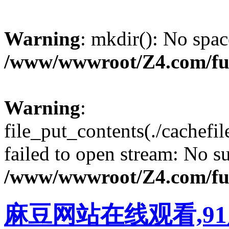
Warning
: mkdir(): No spac
/www/wwwroot/Z4.com/fu
Warning
:
file_put_contents(./cachef
failed to open stream: No su
/www/wwwroot/Z4.com/fu
麻豆网站在线观看,9