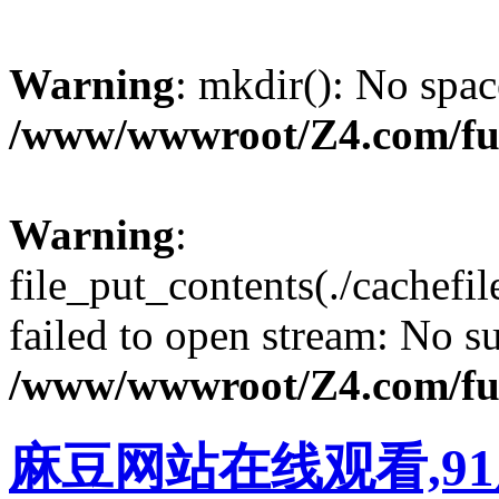
Warning
: mkdir(): No spac
/www/wwwroot/Z4.com/fu
Warning
:
file_put_contents(./cachef
failed to open stream: No su
/www/wwwroot/Z4.com/fu
麻豆网站在线观看,9