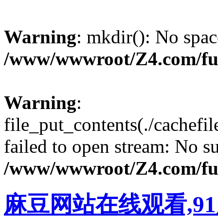
Warning
: mkdir(): No spac
/www/wwwroot/Z4.com/fu
Warning
:
file_put_contents(./cachef
failed to open stream: No su
/www/wwwroot/Z4.com/fu
麻豆网站在线观看,9